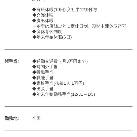
◆有給休暇(10日):入社半年後付与
◆介護休暇
◆慶弔休暇
→冬季は店舗ごとに定休日制。期間中連休取得可
◆産休育休制度
◆年末年始休暇(6日)
諸手当:
◆通勤交通費（月3万円まで）
◆時間外手当
◆役職手当
◆職能手当
◆家族手当(扶養1人:1万円)
◆出張手当
◆年末年始勤務手当(12/31～1/3)
勤務地:
全国